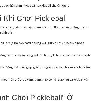
is được điều chỉnh hoặc sân pickleball chuyên dụng.
i Khi Chơi Pickleball
ickleball
, bản thân việc tham gia môn thể thao này cũng mang
n tinh thần.
all là một bài tập cardio tuyệt vời, giúp cải thiện hệ tuần hoàn
ộng tác di chuyển, vung vợt đòi hỏi sự linh hoạt và phản xạ nhanh
oạt động thể thao giúp giải phóng endorphin, hormone tạo cảm
là một môn thể thao cộng đồng, tạo cơ hội giao lưu và kết bạn với
inh Chơi Pickleball” Ở