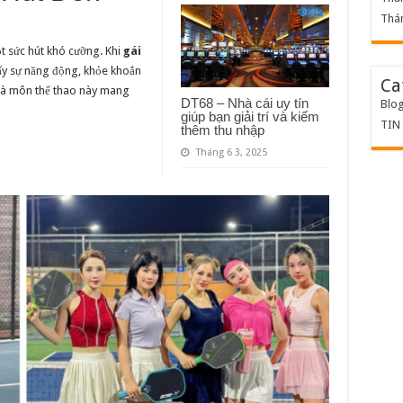
Thá
ột sức hút khó cưỡng. Khi
gái
hấy sự năng động, khỏe khoắn
Ca
 mà môn thể thao này mang
DT68 – Nhà cái uy tín
Blo
giúp bạn giải trí và kiếm
TIN
thêm thu nhập
Tháng 6 3, 2025