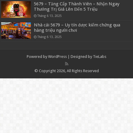
5679 – Tăng Cấp Thành Viên – Nhận Ngay
Thưởng Trị Giá Lên Đến 5 Triệu
Tháng 6 13, 2025
Nhà cái 5679 – Uy tín được kiểm chứng qua
hàng triệu người chơi
Tháng 6 13, 2025
Powered by
WordPress
| Designed by
TieLabs
© Copyright 2026, All Rights Reserved