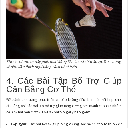
Khi các nhóm cơ này phải hoạt động liên tục và chịu áp lực lớn, chúng
sẽ dần dần thích nghi bằng cách phát triển
4. Các Bài Tập Bổ Trợ Giúp
Cân Bằng Cơ Thể
Để tránh tình trạng phát triển cơ bắp không đều, bạn nên kết hợp chơi
cầu lông với các bài tập bổ trợ giúp tăng cường sức mạnh cho các nhóm
cơ ở cả hai bên cơ thể. Một số bài tập gợi ý bao gồm:
Tập gym:
Các bài tập tạ giúp tăng cường sức mạnh cho toàn bộ cơ