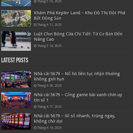
Tháng 5 16, 2025
Khám Phá Kepler Land – Khu Đô Thị Đột Phá
Bất Động Sản
Tháng 6 11, 2025
Luật Chơi Bóng Cửa Chi Tiết: Từ Cơ Bản Đến
Nâng Cao
Tháng 5 16, 2025
Latest Posts
Nhà cái 5679 – Nổ hũ liên tục nhận thưởng
không giới hạn
Tháng 6 18, 2025
Nhà cái 5679 – Cổng game bài xanh chín uy
tín số 1
Tháng 6 17, 2025
Nhà cái 5679 – Xổ số nhanh, trúng ngay,
không chờ đợi
Tháng 6 14, 2025