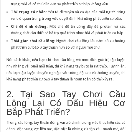
trạng mỏi và có thể dẫn đến sự phát triển cơ bắp không đều.
Thể trạng cá nhân:
Yếu tố di truyền và cơ địa của mỗi người đóng
vai trò quan trọng trong việc quyết định khả năng phát triển cơ bắp.
Chế độ dinh dưỡng:
Một chế độ ăn uống đầy đủ protein và các
dưỡng chất cần thiết sẽ hỗ trợ quá trình phục hồi và phát triển cơ bắp.
Thời gian chơi cầu lông:
Người chơi cầu lông lâu năm có xu hướng
phát triển cơ bắp ở tay thuận hơn so với người mới chơi.
Nói cách khác, nếu bạn chỉ chơi cầu lông với mục đích giải trí, tập luyện
nhẹ nhàng vài buổi mỗi tuần, thì khả năng tay bị to là rất thấp. Tuy nhiên,
nếu bạn tập luyện chuyên nghiệp, với cường độ cao và thường xuyên, thì
khả năng phát triển cơ bắp ở tay thuận là hoàn toàn có thể xảy ra.
2. Tại Sao Tay Chơi Cầu
Lông Lại Có Dấu Hiệu Cơ
Bắp Phát Triển?
Trong cầu lông, tay thuận đóng vai trò chính trong việc thực hiện các cú
đánh. Việc vung vợt liên tục, đặc biệt là những cú đập cầu mạnh mẽ, đòi