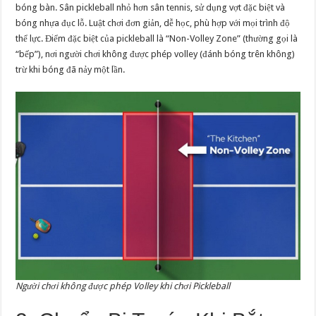
bóng bàn. Sân pickleball nhỏ hơn sân tennis, sử dụng vợt đặc biệt và
bóng nhựa đục lỗ. Luật chơi đơn giản, dễ học, phù hợp với mọi trình độ
thể lực. Điểm đặc biệt của pickleball là “Non-Volley Zone” (thường gọi là
“bếp”), nơi người chơi không được phép volley (đánh bóng trên không)
trừ khi bóng đã nảy một lần.
Người chơi không được phép Volley khi chơi Pickleball