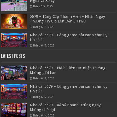
Ngừa và Xử Lý
Tháng 5 5, 2025
5679 – Tăng Cấp Thành Viên – Nhận Ngay
Thưởng Trị Giá Lên Đến 5 Triệu
Tháng 6 13, 2025
Nhà cái 5679 – Cổng game bài xanh chín uy
tín số 1
Tháng 6 17, 2025
Latest Posts
Nhà cái 5679 – Nổ hũ liên tục nhận thưởng
không giới hạn
Tháng 6 18, 2025
Nhà cái 5679 – Cổng game bài xanh chín uy
tín số 1
Tháng 6 17, 2025
Nhà cái 5679 – Xổ số nhanh, trúng ngay,
không chờ đợi
Tháng 6 14, 2025