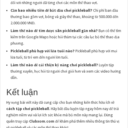
đối với những người đã từng chơi các môn thể thao vợt.
Cần bao nhiêu tiền để bắt đầu chơi pickleball?
Chi phí ban đầu
thường bao gồm vợt, bóng và giày thể thao, khoảng từ 500.000 đến
2.000.000 VNĐ.
Làm thế nào để tìm được sân pickleball gần nhà?
Bạn có thể tìm
kiếm trên Google Maps hoặc hỏi thăm tại các câu lạc bộ thể thao địa
phương.
Pickleball phù hợp với lứa tuổi nào?
Pickleball phù hợp với mọi
lứa tuổi, từ trẻ em đến người lớn tuổi.
Làm thế nào để cải thiện kỹ năng chơi pickleball?
Luyện tập
thường xuyên, học hỏi từ người chơi giỏi hơn và xem các video hướng
dẫn.
Kết luận
Hy vọng bài viết này đã cung cấp cho bạn những kiến thức hữu ích về
cách tập chơi pickleball
. Hãy bắt đầu luyện tập ngay hôm nay để trải
nghiệm niềm vui và lợi ích sức khỏe mà bộ môn này mang lại. Đừng
quên truy cập
Clubxom.com
để khám phá thêm nhiều thông tin thú vị
về pickleball và các môn thể thao khác!