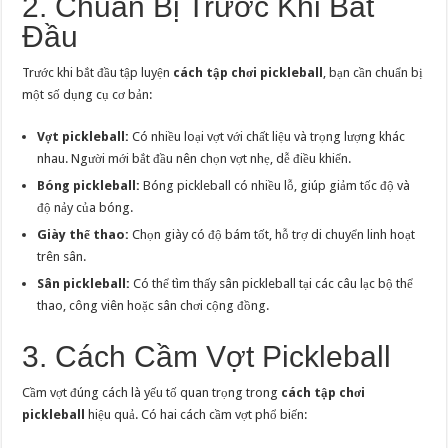
2. Chuẩn Bị Trước Khi Bắt
Đầu
Trước khi bắt đầu tập luyện
cách tập chơi pickleball
, bạn cần chuẩn bị
một số dụng cụ cơ bản:
Vợt pickleball:
Có nhiều loại vợt với chất liệu và trọng lượng khác
nhau. Người mới bắt đầu nên chọn vợt nhẹ, dễ điều khiển.
Bóng pickleball:
Bóng pickleball có nhiều lỗ, giúp giảm tốc độ và
độ nảy của bóng.
Giày thể thao:
Chọn giày có độ bám tốt, hỗ trợ di chuyển linh hoạt
trên sân.
Sân pickleball:
Có thể tìm thấy sân pickleball tại các câu lạc bộ thể
thao, công viên hoặc sân chơi cộng đồng.
3. Cách Cầm Vợt Pickleball
Cầm vợt đúng cách là yếu tố quan trọng trong
cách tập chơi
pickleball
hiệu quả. Có hai cách cầm vợt phổ biến: