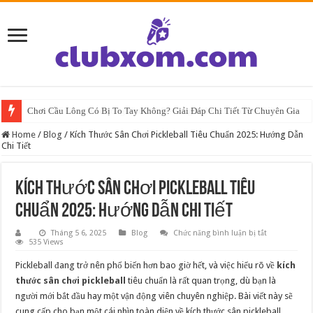
Chơi Cầu Lông Có Bị To Tay Không? Giải Đáp Chi Tiết Từ Chuyên Gia
Home
/
Blog
/
Kích Thước Sân Chơi Pickleball Tiêu Chuẩn 2025: Hướng Dẫn
Chi Tiết
Kích Thước Sân Chơi Pickleball Tiêu
Chuẩn 2025: Hướng Dẫn Chi Tiết
ở
Tháng 5 6, 2025
Blog
Chức năng bình luận bị tắt
Kích
535 Views
Thước
Sân
Pickleball đang trở nên phổ biến hơn bao giờ hết, và việc hiểu rõ về
kích
Chơi
Pickleball
thước sân chơi pickleball
tiêu chuẩn là rất quan trọng, dù bạn là
Tiêu
người mới bắt đầu hay một vận động viên chuyên nghiệp. Bài viết này sẽ
Chuẩn
2025:
cung cấp cho bạn một cái nhìn toàn diện về kích thước sân pickleball,