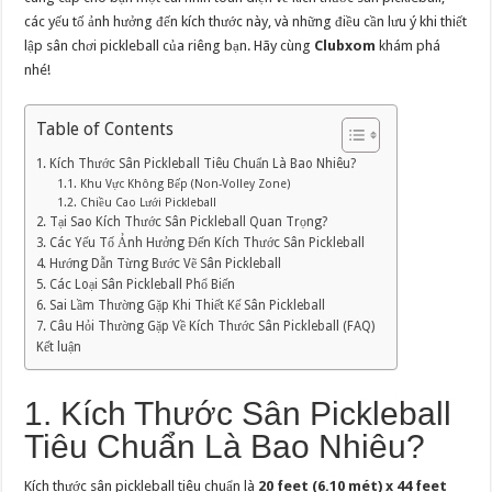
Hướng
Dẫn
các yếu tố ảnh hưởng đến kích thước này, và những điều cần lưu ý khi thiết
Chi
lập sân chơi pickleball của riêng bạn. Hãy cùng
Clubxom
khám phá
Tiết
nhé!
Table of Contents
1. Kích Thước Sân Pickleball Tiêu Chuẩn Là Bao Nhiêu?
1.1. Khu Vực Không Bếp (Non-Volley Zone)
1.2. Chiều Cao Lưới Pickleball
2. Tại Sao Kích Thước Sân Pickleball Quan Trọng?
3. Các Yếu Tố Ảnh Hưởng Đến Kích Thước Sân Pickleball
4. Hướng Dẫn Từng Bước Vẽ Sân Pickleball
5. Các Loại Sân Pickleball Phổ Biến
6. Sai Lầm Thường Gặp Khi Thiết Kế Sân Pickleball
7. Câu Hỏi Thường Gặp Về Kích Thước Sân Pickleball (FAQ)
Kết luận
1. Kích Thước Sân Pickleball
Tiêu Chuẩn Là Bao Nhiêu?
Kích thước sân pickleball tiêu chuẩn là
20 feet (6.10 mét) x 44 feet