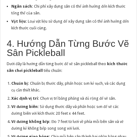
Ngân sách:
Chi phí xây dựng sân có thể ảnh hưởng đến kích thước
tổng thể của sân.
Vật liệu:
Loại vật liệu sử dụng để xây dựng sân có thể ảnh hưởng đến
kích thước cuối cùng.
4. Hướng Dẫn Từng Bước Vẽ
Sân Pickleball
Dưới đây là hướng dẫn từng bước để vẽ sân pickleball theo
kích thước
sân chơi pickleball
tiêu chuẩn:
Chuẩn bị:
Chuẩn bị thước dây, phấn hoặc sơn kẻ vạch, và các dụng
cụ cần thiết khác.
Xác định vị trí:
Chọn vị trí bằng phẳng và đủ rộng để vẽ sân.
Vẽ đường biên:
Sử dụng thước dây và phấn hoặc sơn để vẽ các
đường biên với kích thước 20 feet x 44 feet.
Vẽ đường không bếp:
Đo 7 feet từ lưới về phía mỗi bên sân và vẽ
đường kẻ không bếp song song với lưới.
Vẽ đường giao bóng:
Chia mỗi bên sân thành hai phần bằng nhau