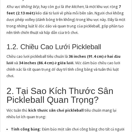
Khu vực không bếp
, hay còn gọi là
the kitchen
, là một khu vực rộng
7
feet (2.13 mét)
kéo dài từ lưới về phía mỗi bên sân. Người chơi không
được phép volley (đánh bóng trên không) trong khu vực này. Đây là một
trong những luật lệ độc đáo và quan trọng của pickleball, góp phần tạo
nên tính chiến thuật và hấp dẫn của trò chơi.
1.2. Chiều Cao Lưới Pickleball
Chiều cao lưới pickleball tiêu chuẩn là
36 inches (91.4 cm) ở hai đầu
lưới
và
34 inches (86.4 cm) ở giữa lưới
. Việc đảm bảo chiều cao lưới
chính xác là rất quan trọng để duy trì tính công bằng và tuân thủ luật
chơi.
2. Tại Sao Kích Thước Sân
Pickleball Quan Trọng?
Việc tuân thủ
kích thước sân chơi pickleball
tiêu chuẩn mang lại
nhiều lợi ích quan trọng:
Tính công bằng:
Đảm bảo một sân chơi công bằng cho tất cả người