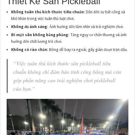
Thiết Kế Sân Pickleball
Không tuân thủ kích thước tiêu chuẩn:
Dẫn đến sự bất công và
khó khăn trong việc tuân thủ luật chơi.
Không đủ ánh sáng:
Ảnh hưởng đến tầm nhìn và trải nghiệm chơi.
Bề mặt sân không bằng phẳng:
Tăng nguy cơ chấn thương và ảnh
hưởng đến chất lượng trò chơi.
Không có rào chắn:
Bóng dễ bay ra ngoài, gây gián đoạn trận đấu.
“Việc tuân thủ kích thước sân pickleball tiêu
chuẩn không chỉ đảm bảo tính công bằng mà còn
góp phần nâng cao trải nghiệm chơi pickleball
của bạn.”