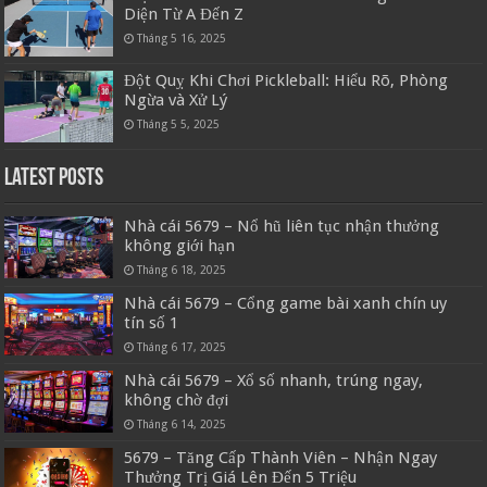
Diện Từ A Đến Z
Tháng 5 16, 2025
Đột Quỵ Khi Chơi Pickleball: Hiểu Rõ, Phòng
Ngừa và Xử Lý
Tháng 5 5, 2025
Latest Posts
Nhà cái 5679 – Nổ hũ liên tục nhận thưởng
không giới hạn
Tháng 6 18, 2025
Nhà cái 5679 – Cổng game bài xanh chín uy
tín số 1
Tháng 6 17, 2025
Nhà cái 5679 – Xổ số nhanh, trúng ngay,
không chờ đợi
Tháng 6 14, 2025
5679 – Tăng Cấp Thành Viên – Nhận Ngay
Thưởng Trị Giá Lên Đến 5 Triệu