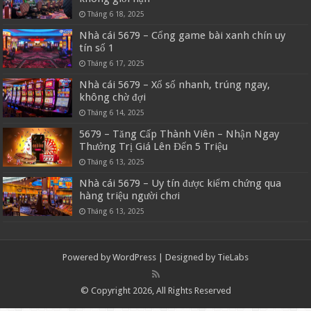
Tháng 6 18, 2025
Nhà cái 5679 – Cổng game bài xanh chín uy
tín số 1
Tháng 6 17, 2025
Nhà cái 5679 – Xổ số nhanh, trúng ngay,
không chờ đợi
Tháng 6 14, 2025
5679 – Tăng Cấp Thành Viên – Nhận Ngay
Thưởng Trị Giá Lên Đến 5 Triệu
Tháng 6 13, 2025
Nhà cái 5679 – Uy tín được kiểm chứng qua
hàng triệu người chơi
Tháng 6 13, 2025
Powered by
WordPress
| Designed by
TieLabs
© Copyright 2026, All Rights Reserved