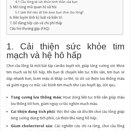
4.1 Cầu lông và sức khỏe tinh thần của bạn
5. Mở rộng mối quan hệ xã hội
5.1 Làm thế nào để tìm được bạn chơi cầu lông?
6. Rèn luyện tính kỷ luật và kiên trì
7. Dễ dàng tiếp cận và chi phí thấp
Câu hỏi thường gặp (FAQ)
1. Cải thiện sức khỏe tim
mạch và hệ hô hấp
Chơi cầu lông là một bài tập cardio tuyệt vời, giúp tăng cường sức khỏe
tim mạch và hệ hô hấp. Khi bạn di chuyển liên tục trên sân, tim bạn sẽ
đập nhanh hơn, bơm máu đi khắp cơ thể, từ đó cải thiện lưu thông máu
và giảm nguy cơ mắc các bệnh tim mạch như cao huyết áp, đột quỵ.
Tăng cường lưu thông máu:
Hoạt động liên tục trên sân giúp máu
lưu thông tốt hơn, giảm nguy cơ tắc nghẽn mạch máu.
Cải thiện dung tích phổi:
Việc thở sâu và đều khi chơi cầu lông giúp
tăng cường dung tích phổi, cải thiện khả năng hô hấp.
Giảm cholesterol xấu:
Các nghiên cứu chỉ ra rằng, chơi cầu lông