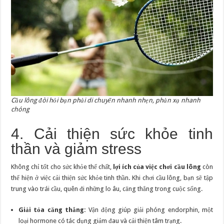
Cầu lông đòi hỏi bạn phải di chuyển nhanh nhẹn, phản xạ nhanh
chóng
4. Cải thiện sức khỏe tinh
thần và giảm stress
Không chỉ tốt cho sức khỏe thể chất,
lợi ích của việc chơi cầu lông
còn
thể hiện ở việc cải thiện sức khỏe tinh thần. Khi chơi cầu lông, bạn sẽ tập
trung vào trái cầu, quên đi những lo âu, căng thẳng trong cuộc sống.
Giải tỏa căng thẳng:
Vận động giúp giải phóng endorphin, một
loại hormone có tác dụng giảm đau và cải thiện tâm trạng.