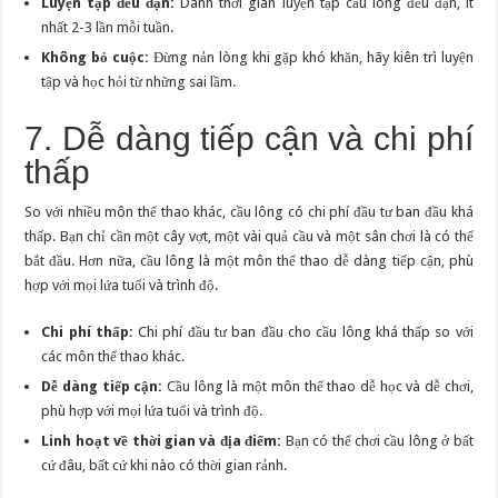
Luyện tập đều đặn:
Dành thời gian luyện tập cầu lông đều đặn, ít
nhất 2-3 lần mỗi tuần.
Không bỏ cuộc:
Đừng nản lòng khi gặp khó khăn, hãy kiên trì luyện
tập và học hỏi từ những sai lầm.
7. Dễ dàng tiếp cận và chi phí
thấp
So với nhiều môn thể thao khác, cầu lông có chi phí đầu tư ban đầu khá
thấp. Bạn chỉ cần một cây vợt, một vài quả cầu và một sân chơi là có thể
bắt đầu. Hơn nữa, cầu lông là một môn thể thao dễ dàng tiếp cận, phù
hợp với mọi lứa tuổi và trình độ.
Chi phí thấp:
Chi phí đầu tư ban đầu cho cầu lông khá thấp so với
các môn thể thao khác.
Dễ dàng tiếp cận:
Cầu lông là một môn thể thao dễ học và dễ chơi,
phù hợp với mọi lứa tuổi và trình độ.
Linh hoạt về thời gian và địa điểm:
Bạn có thể chơi cầu lông ở bất
cứ đâu, bất cứ khi nào có thời gian rảnh.