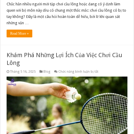
Chắc hẳn nhiều người mới tập chơi cầu lông hoặc đang có ý định làm
quen với bộ môn này đều có chung một thắc mắc: chơi cầu lông có bị to
tay không? Đây là một câu hỏi hoàn toàn dễ hiểu, bởi lẽ khi quan sát
những vận …
Read More »
Khám Phá Những Lợi Ích Của Việc Chơi Cầu
Lông
ở
Tháng 5 16, 2025
Blog
Chức năng bình luận bị tắt
Khám
Phá
Những
Lợi
Ích
Của
Việc
Chơi
Cầu
Lông