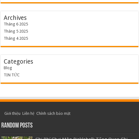
Archives
Tháng 6 2025
Tháng 5 2025
Tháng 4 2025
Categories
Blog
TIN TỨC
Giới thiệu
Liên hệ
Chính sách bảo mật
Random Posts