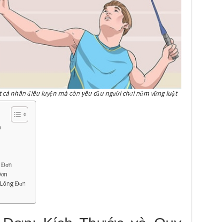
ật cá nhân điêu luyện mà còn yêu cầu người chơi nắm vững luật
h
g Đơn
Đơn
u Lông Đơn