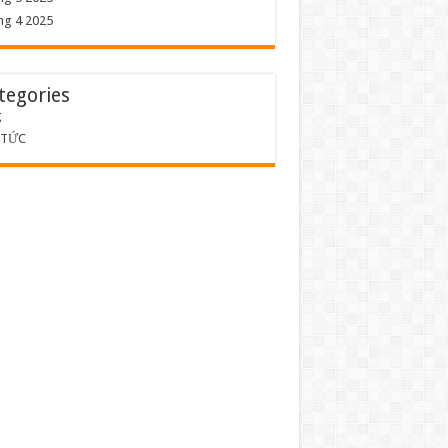
ng 4 2025
tegories
g
 TỨC