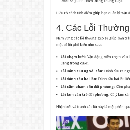
trước sẽ giành chiến thắng chung cuộc.
Hiểu rõ cách tính điểm giúp bạn quản lý trận 
4. Các Lỗi Thườn
Nắm vững các lỗi thường gặp sẽ giúp bạn trá
một số lỗi phổ biến như sau:
Lỗi chạm lưới:
Vận động viên chạm vào l
đang trong cuộc.
Lỗi đánh cầu ngoài sân:
Đánh cầu ra ngo
Lỗi đánh cầu hai lần:
Đánh cầu hai lần liê
Lỗi xâm phạm sân đối phương:
Xâm phạm
Lỗi làm cản trở đối phương:
Cố ý làm cản
Nhận biết và tránh các lỗi này là một phần qua