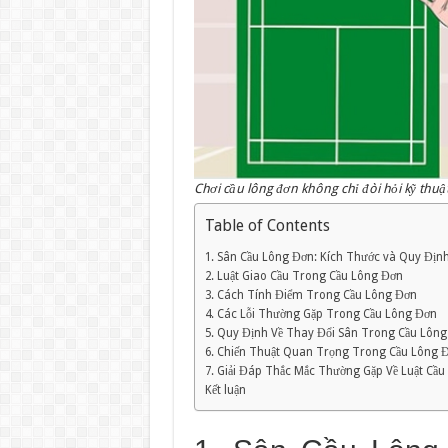
Chơi cầu lông đơn không chỉ đòi hỏi kỹ thu
Table of Contents
1. Sân Cầu Lông Đơn: Kích Thước và Quy Địn
2. Luật Giao Cầu Trong Cầu Lông Đơn
3. Cách Tính Điểm Trong Cầu Lông Đơn
4. Các Lỗi Thường Gặp Trong Cầu Lông Đơn
5. Quy Định Về Thay Đổi Sân Trong Cầu Lôn
6. Chiến Thuật Quan Trọng Trong Cầu Lông 
7. Giải Đáp Thắc Mắc Thường Gặp Về Luật Cầ
Kết luận