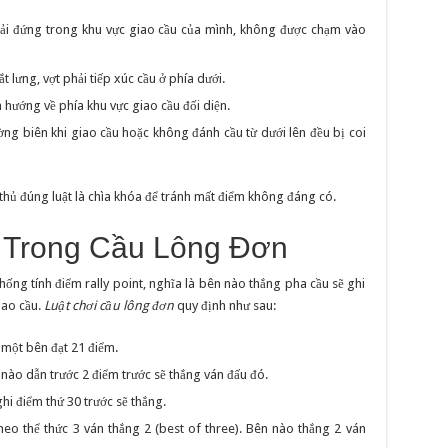
ải đứng trong khu vực giao cầu của mình, không được chạm vào
 lưng, vợt phải tiếp xúc cầu ở phía dưới.
à hướng về phía khu vực giao cầu đối diện.
g biên khi giao cầu hoặc không đánh cầu từ dưới lên đều bị coi
 thủ đúng luật là chìa khóa để tránh mất điểm không đáng có.
m Trong Cầu Lông Đơn
hống tính điểm rally point, nghĩa là bên nào thắng pha cầu sẽ ghi
iao cầu.
Luật chơi cầu lông đơn
quy định như sau:
 một bên đạt 21 điểm.
 nào dẫn trước 2 điểm trước sẽ thắng ván đấu đó.
hi điểm thứ 30 trước sẽ thắng.
heo thể thức 3 ván thắng 2 (best of three). Bên nào thắng 2 ván