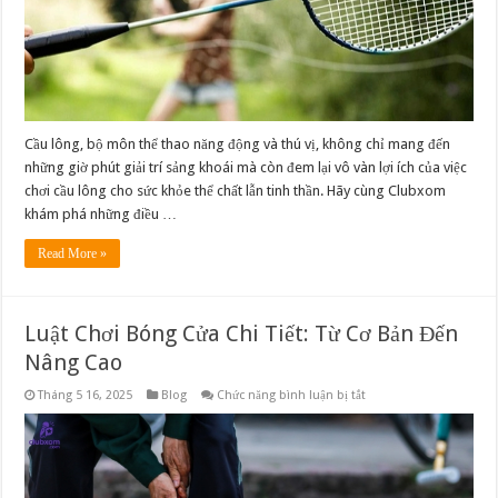
Cầu lông, bộ môn thể thao năng động và thú vị, không chỉ mang đến
những giờ phút giải trí sảng khoái mà còn đem lại vô vàn lợi ích của việc
chơi cầu lông cho sức khỏe thể chất lẫn tinh thần. Hãy cùng Clubxom
khám phá những điều …
Read More »
Luật Chơi Bóng Cửa Chi Tiết: Từ Cơ Bản Đến
Nâng Cao
ở
Tháng 5 16, 2025
Blog
Chức năng bình luận bị tắt
Luật
Chơi
Bóng
Cửa
Chi
Tiết:
Từ