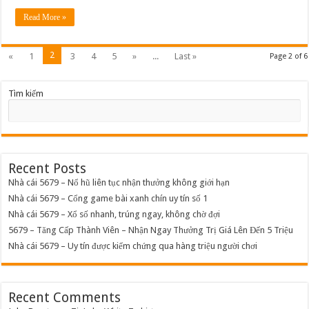
Read More »
2
«
1
3
4
5
»
...
Last »
Page 2 of 6
Tìm kiếm
Recent Posts
Nhà cái 5679 – Nổ hũ liên tục nhận thưởng không giới hạn
Nhà cái 5679 – Cổng game bài xanh chín uy tín số 1
Nhà cái 5679 – Xổ số nhanh, trúng ngay, không chờ đợi
5679 – Tăng Cấp Thành Viên – Nhận Ngay Thưởng Trị Giá Lên Đến 5 Triệu
Nhà cái 5679 – Uy tín được kiểm chứng qua hàng triệu người chơi
Recent Comments