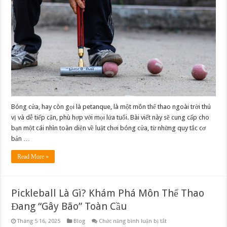
Cơ
Bản
Đến
Nâng
Cao
Bóng cửa, hay còn gọi là petanque, là một môn thể thao ngoài trời thú
vị và dễ tiếp cận, phù hợp với mọi lứa tuổi. Bài viết này sẽ cung cấp cho
bạn một cái nhìn toàn diện về luật chơi bóng cửa, từ những quy tắc cơ
bản …
Read More »
Pickleball Là Gì? Khám Phá Môn Thể Thao
Đang “Gây Bão” Toàn Cầu
ở
Tháng 5 16, 2025
Blog
Chức năng bình luận bị tắt