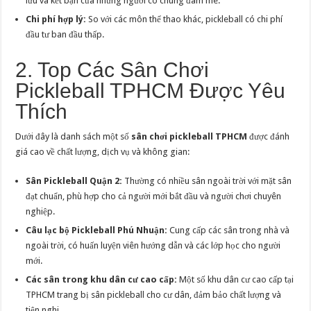
lưu và kết bạn của những người có chung đam mê.
Chi phí hợp lý:
So với các môn thể thao khác, pickleball có chi phí
đầu tư ban đầu thấp.
2. Top Các Sân Chơi
Pickleball TPHCM Được Yêu
Thích
Dưới đây là danh sách một số
sân chơi pickleball TPHCM
được đánh
giá cao về chất lượng, dịch vụ và không gian:
Sân Pickleball Quận 2:
Thường có nhiều sân ngoài trời với mặt sân
đạt chuẩn, phù hợp cho cả người mới bắt đầu và người chơi chuyên
nghiệp.
Câu lạc bộ Pickleball Phú Nhuận:
Cung cấp các sân trong nhà và
ngoài trời, có huấn luyện viên hướng dẫn và các lớp học cho người
mới.
Các sân trong khu dân cư cao cấp:
Một số khu dân cư cao cấp tại
TPHCM trang bị sân pickleball cho cư dân, đảm bảo chất lượng và
tiện nghi.