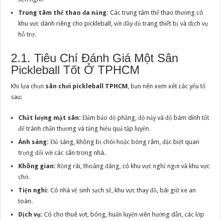
Trung tâm thể thao đa năng:
Các trung tâm thể thao thường có
khu vực dành riêng cho pickleball, với đầy đủ trang thiết bị và dịch vụ
hỗ trợ.
2.1. Tiêu Chí Đánh Giá Một Sân
Pickleball Tốt Ở TPHCM
Khi lựa chọn
sân chơi pickleball TPHCM
, bạn nên xem xét các yếu tố
sau:
Chất lượng mặt sân:
Đảm bảo độ phẳng, độ nảy và độ bám dính tốt
để tránh chấn thương và tăng hiệu quả tập luyện.
Ánh sáng:
Đủ sáng, không bị chói hoặc bóng râm, đặc biệt quan
trọng đối với các sân trong nhà.
Không gian:
Rộng rãi, thoáng đãng, có khu vực nghỉ ngơi và khu vực
chờ.
Tiện nghi:
Có nhà vệ sinh sạch sẽ, khu vực thay đồ, bãi giữ xe an
toàn.
Dịch vụ:
Có cho thuê vợt, bóng, huấn luyện viên hướng dẫn, các lớp