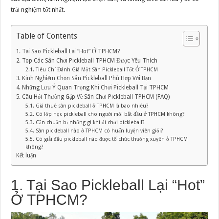
Nghiệp
Cho
trải nghiệm tốt nhất.
Người
Mới
Table of Contents
1. Tại Sao Pickleball Lại “Hot” Ở TPHCM?
2. Top Các Sân Chơi Pickleball TPHCM Được Yêu Thích
2.1. Tiêu Chí Đánh Giá Một Sân Pickleball Tốt Ở TPHCM
3. Kinh Nghiệm Chọn Sân Pickleball Phù Hợp Với Bạn
4. Những Lưu Ý Quan Trọng Khi Chơi Pickleball Tại TPHCM
5. Câu Hỏi Thường Gặp Về Sân Chơi Pickleball TPHCM (FAQ)
5.1. Giá thuê sân pickleball ở TPHCM là bao nhiêu?
5.2. Có lớp học pickleball cho người mới bắt đầu ở TPHCM không?
5.3. Cần chuẩn bị những gì khi đi chơi pickleball?
5.4. Sân pickleball nào ở TPHCM có huấn luyện viên giỏi?
5.5. Có giải đấu pickleball nào được tổ chức thường xuyên ở TPHCM
không?
Kết luận
1. Tại Sao Pickleball Lại “Hot”
Ở TPHCM?