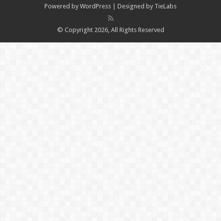
Powered by
WordPress
| Designed by
TieLabs
© Copyright 2026, All Rights Reserved