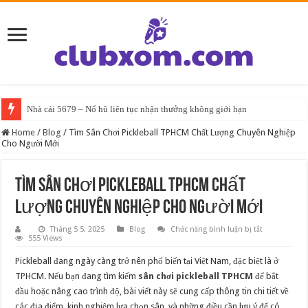
Nhà cái 5679 – Nổ hũ liên tục nhận thưởng không giới hạn
Home
/
Blog
/
Tìm Sân Chơi Pickleball TPHCM Chất Lượng Chuyên Nghiệp
Cho Người Mới
Tìm Sân Chơi Pickleball TPHCM Chất
Lượng Chuyên Nghiệp Cho Người Mới
ở
Tháng 5 5, 2025
Blog
Chức năng bình luận bị tắt
Tìm
555 Views
Sân
Chơi
Pickleball đang ngày càng trở nên phổ biến tại Việt Nam, đặc biệt là ở
Pickleball
TPHCM
TPHCM. Nếu bạn đang tìm kiếm
sân chơi pickleball TPHCM
để bắt
Chất
đầu hoặc nâng cao trình độ, bài viết này sẽ cung cấp thông tin chi tiết về
Lượng
Chuyên
các địa điểm, kinh nghiệm lựa chọn sân, và những điều cần lưu ý để có