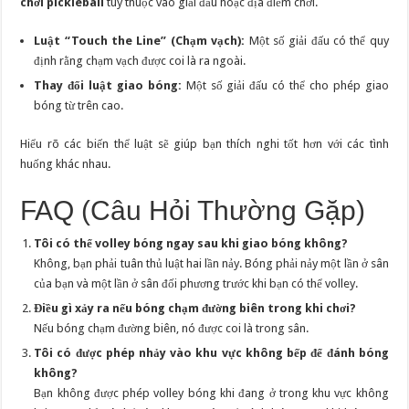
chơi pickleball
tùy thuộc vào giải đấu hoặc địa điểm chơi.
Luật “Touch the Line” (Chạm vạch):
Một số giải đấu có thể quy
định rằng chạm vạch được coi là ra ngoài.
Thay đổi luật giao bóng:
Một số giải đấu có thể cho phép giao
bóng từ trên cao.
Hiểu rõ các biến thể luật sẽ giúp bạn thích nghi tốt hơn với các tình
huống khác nhau.
FAQ (Câu Hỏi Thường Gặp)
Tôi có thể volley bóng ngay sau khi giao bóng không?
Không, bạn phải tuân thủ luật hai lần nảy. Bóng phải nảy một lần ở sân
của bạn và một lần ở sân đối phương trước khi bạn có thể volley.
Điều gì xảy ra nếu bóng chạm đường biên trong khi chơi?
Nếu bóng chạm đường biên, nó được coi là trong sân.
Tôi có được phép nhảy vào khu vực không bếp để đánh bóng
không?
Bạn không được phép volley bóng khi đang ở trong khu vực không