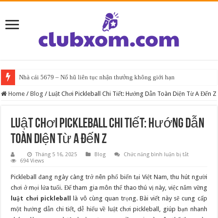
Nhà cái 5679 – Nổ hũ liên tục nhận thưởng không giới hạn
Home
/
Blog
/
Luật Chơi Pickleball Chi Tiết: Hướng Dẫn Toàn Diện Từ A Đến Z
Luật Chơi Pickleball Chi Tiết: Hướng Dẫn
Toàn Diện Từ A Đến Z
ở
Tháng 5 16, 2025
Blog
Chức năng bình luận bị tắt
Luật
694 Views
Chơi
Pickleball
Pickleball đang ngày càng trở nên phổ biến tại Việt Nam, thu hút người
Chi
Tiết:
chơi ở mọi lứa tuổi. Để tham gia môn thể thao thú vị này, việc nắm vững
Hướng
luật chơi pickleball
là vô cùng quan trọng. Bài viết này sẽ cung cấp
Dẫn
Toàn
một hướng dẫn chi tiết, dễ hiểu về luật chơi pickleball, giúp bạn nhanh
Diện
Từ