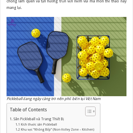
chóng làm quen và tận hưởng trọn vẹn niềm vui mà môn thể thao này
A
mang lại.
Đến
Z
Pickleball đang ngày càng trở nên phổ biến tại Việt Nam
Table of Contents
1. Sân Pickleball và Trang Thiết Bị
1.1 Kích thước sân Pickleball
1.2 Khu vực “Không Bếp” (Non-Volley Zone – Kitchen)