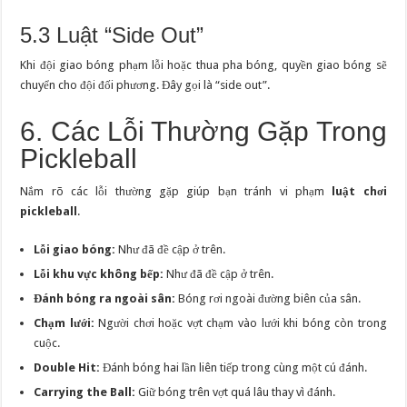
5.3 Luật “Side Out”
Khi đội giao bóng phạm lỗi hoặc thua pha bóng, quyền giao bóng sẽ
chuyển cho đội đối phương. Đây gọi là “side out”.
6. Các Lỗi Thường Gặp Trong
Pickleball
Nắm rõ các lỗi thường gặp giúp bạn tránh vi phạm
luật chơi
pickleball
.
Lỗi giao bóng:
Như đã đề cập ở trên.
Lỗi khu vực không bếp:
Như đã đề cập ở trên.
Đánh bóng ra ngoài sân:
Bóng rơi ngoài đường biên của sân.
Chạm lưới:
Người chơi hoặc vợt chạm vào lưới khi bóng còn trong
cuộc.
Double Hit:
Đánh bóng hai lần liên tiếp trong cùng một cú đánh.
Carrying the Ball:
Giữ bóng trên vợt quá lâu thay vì đánh.