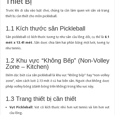
Thiết Bị
Trước khi đi sâu vào luật chơi, chúng ta cần làm quen với sân và trang
thiết bị cần thiết cho môn pickleball.
1.1 Kích thước sân Pickleball
Sân pickleball có kích thước tương tự như sân cầu lông đôi, cụ thể là
6.1
mét x 13.41 mét
. Sân được chia làm hai phần bằng một lưới, tương tự
như tennis.
1.2 Khu vực “Không Bếp” (Non-Volley
Zone – Kitchen)
Điểm đặc biệt của sân pickleball là khu vực “không bếp” hay “non-volley
zone”, nằm cách lưới 2.13 mét ở cả hai bên sân. Người chơi không được
phép volley bóng (đánh bóng trên không) trong khu vực này.
1.3 Trang thiết bị cần thiết
Vợt Pickleball:
Vợt có kích thước nhỏ hơn vợt tennis và lớn hơn vợt
cầu lông.