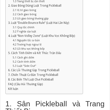
1.3 Trang thiết bị cần thiết
2. Giao Bóng Đúng Luật Trong Pickleball
2.1 Vị trí giao bóng
2.2 Cách giao bóng
2.3 Lỗi giao bóng thường gặp
3. Luật “Double Bounce Rule” (Luật Hai Lần Nảy)
3.1 Quy tắc chính
3.2 Ý nghĩa của luật
4. Luật “Non-Volley Zone” (Luật Khu Vực Không Bếp)
4.1 Nguyên tắc cơ bản
4.2 Trường hợp ngoại lệ
4.3 Lỗi khu vực không bếp
5. Cách Tính Điểm và Kết Thúc Trận Đấu
5.1 Cách ghi điểm
5.2 Cách tính điểm
5.3 Luật “Side Out”
6. Các Lỗi Thường Gặp Trong Pickleball
7. Chiến Thuật Cơ Bản Trong Pickleball
8. Các Biến Thể Luật Chơi Pickleball
FAQ (Câu Hỏi Thường Gặp)
Kết luận
1. Sân Pickleball và Trang