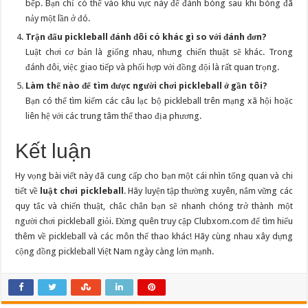
bếp. Bạn chỉ có thể vào khu vực này để đánh bóng sau khi bóng đã
nảy một lần ở đó.
Trận đấu pickleball đánh đôi có khác gì so với đánh đơn?
Luật chơi cơ bản là giống nhau, nhưng chiến thuật sẽ khác. Trong
đánh đôi, việc giao tiếp và phối hợp với đồng đội là rất quan trọng.
Làm thế nào để tìm được người chơi pickleball ở gần tôi?
Bạn có thể tìm kiếm các câu lạc bộ pickleball trên mạng xã hội hoặc
liên hệ với các trung tâm thể thao địa phương.
Kết luận
Hy vọng bài viết này đã cung cấp cho bạn một cái nhìn tổng quan và chi
tiết về
luật chơi pickleball
. Hãy luyện tập thường xuyên, nắm vững các
quy tắc và chiến thuật, chắc chắn bạn sẽ nhanh chóng trở thành một
người chơi pickleball giỏi. Đừng quên truy cập Clubxom.com để tìm hiểu
thêm về pickleball và các môn thể thao khác! Hãy cùng nhau xây dựng
cộng đồng pickleball Việt Nam ngày càng lớn mạnh.