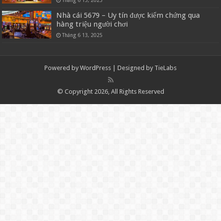
Nhà cái 5679 – Uy tín được kiểm chứng qua
hàng triệu người chơi
Tháng 6 13, 2025
Powered by
WordPress
| Designed by
TieLabs
© Copyright 2026, All Rights Reserved